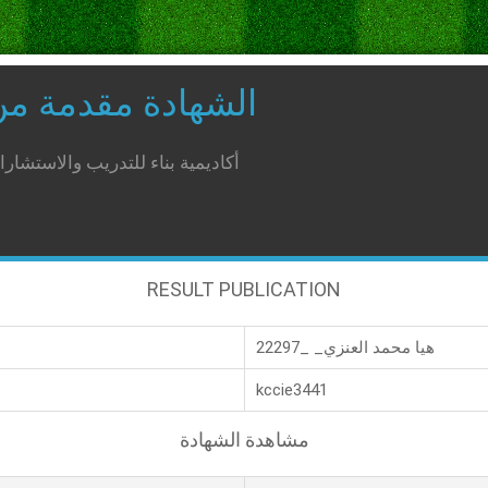
الشهادة مقدمة م
أكاديمية بناء للتدريب والاستشار
RESULT PUBLICATION
هيا محمد العنزي_ _22297
kccie3441
مشاهدة الشهادة