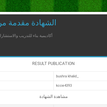
الشهادة مقدمة م
أكاديمية بناء للتدريب والاستشار
RESULT PUBLICATION
bushra khalid_
kccie4393
مشاهدة الشهادة