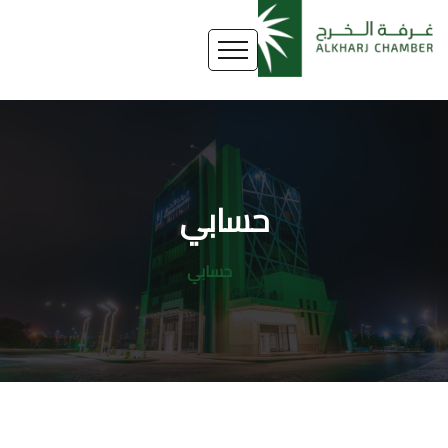
حسابي
حسابي