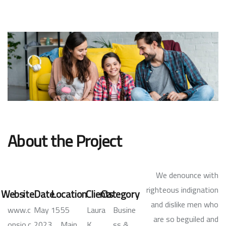
About the Project
We denounce with
righteous indignation
Website
Date
Location
Clients
Category
and dislike men who
www.c
15 May
55
Laura
Busine
are so beguiled and
onsio.c
2023
Main
K.
ss &