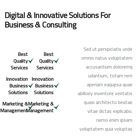
Digital & Innovative Solutions For
Business & Consulting
Sed ut perspiciatis unde
Best
Best
omnis natus voluptatem
Quality
Quality
accusantium doloremq
Services
Services
udantium, totam rem
Innovation
Innovation
aperiam eaqupsa quae
Business
Business
Solutions
Solutions
abilloey inventore veritatis
quasi architecto beatae
Marketing &
Marketing &
Management
Management
vitae dictas explicabo.
nemo enim ipsam
voluptatem quia voluptas